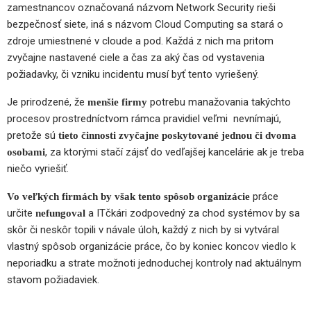
zamestnancov označovaná názvom Network Security rieši
bezpečnosť siete, iná s názvom Cloud Computing sa stará o
zdroje umiestnené v cloude a pod. Každá z nich ma pritom
zvyčajne nastavené ciele a čas za aký čas od vystavenia
požiadavky, či vzniku incidentu musí byť tento vyriešený.
Je prirodzené, že
potrebu manažovania takýchto
menšie firmy
procesov prostredníctvom rámca pravidiel veľmi nevnímajú,
pretože sú
tieto činnosti zvyčajne poskytované jednou či dvoma
, za ktorými stačí zájsť do vedľajšej kancelárie ak je treba
osobami
niečo vyriešiť.
práce
Vo veľkých firmách by však tento spôsob organizácie
určite
a ITčkári zodpovedný za chod systémov by sa
nefungoval
skôr či neskôr topili v návale úloh, každý z nich by si vytváral
vlastný spôsob organizácie práce, čo by koniec koncov viedlo k
neporiadku a strate možnoti jednoduchej kontroly nad aktuálnym
stavom požiadaviek.