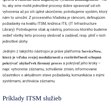
to, aby sme mohli jednotlivé procesy dobre spravovať od ich
vytvorenia až po ich úplné ukončenie, potrebujeme systém, ktorý
nám to umožní. Z procesného hľadiska je rámcom, definujúcim
požiadavky na kvalitu ITSM, knižnica ITIL (IT Infrastructure
Library). Potrebujeme však aj nástroj, pomocou ktorého budeme
vedieť všetky tieto procesy sledovať a zadávať, resp. plniť v nich
jednotlivé úlohy.
Jedným z takýchto nástrojov je práve platforma
ServiceNow,
ktorá je vďaka svojej modulárnosti a rozšíriteľnosti schopná
a pokrývať jeho kroky –
pokrývať akýkoľvek firemný proces
napr. vytvorenie záznamu, schválenie zmien, informovanie
účastníkov o aktuálnom stave požiadavky, komunikácia s inými
systémami, archivácia záznamu.
Príklady ITSM služieb