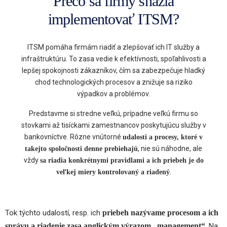
Prečo sa firmy snažia
implementovať ITSM?
ITSM pomáha firmám riadiť a zlepšovať ich IT služby a
infraštruktúru. To zasa vedie k efektívnosti, spoľahlivosti a
lepšej spokojnosti zákazníkov, čím sa zabezpečuje hladký
chod technologických procesov a znižuje sa riziko
výpadkov a problémov.
Predstavme si stredne veľkú, prípadne veľkú firmu so
stovkami až tisíckami zamestnancov poskytujúcu služby v
bankovníctve. Rôzne vnútorné
udalosti a procesy, ktoré v
, nie sú náhodne, ale
takejto spoločnosti denne prebiehajú
vždy
sa riadia konkrétnymi pravidlami a ich priebeh je do
.
veľkej miery kontrolovaný a riadený
Tok týchto udalostí, resp. ich
priebeh nazývame procesom a ich
správu a riadenie zasa anglickým výrazom „management“
. Na