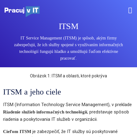
ITSM
IT Service Management (ITSM) je spôsob, akým firmy
zabezpečujú, že ich služby spojené s využívaním informačných
technológií fungujú hladko a umožňujú ľuďom efektívne
pracovať.
Obrázok 1: ITSM a oblasti, ktoré pokrýva
ITSM a jeho ciele
ITSM (Information Technology Service Management), v preklade
, predstavuje spôsob
Riadenie služieb informačných technológií
riadenia a poskytovania IT služieb v organizácii.
je zabezpečiť, že IT služby sú poskytované
Cieľom ITSM